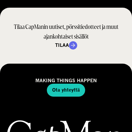
Tilaa CapManin uutiset, pörssitiedotteet ja muut
ajankohtaiset sisällöt
TILAA
MAKING THINGS HAPPEN
Ota yhteyttä