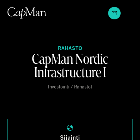
Hyppää
sisältöön
RAHASTO
CapMan Nordic
Infrastructure I
Investointi / Rahastot
Sijainti