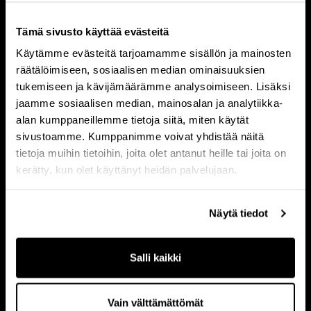
Tämä sivusto käyttää evästeitä
Käytämme evästeitä tarjoamamme sisällön ja mainosten
räätälöimiseen, sosiaalisen median ominaisuuksien
tukemiseen ja kävijämäärämme analysoimiseen. Lisäksi
jaamme sosiaalisen median, mainosalan ja analytiikka-
KOIVISTON AUTO
alan kumppaneillemme tietoja siitä, miten käytät
sivustoamme. Kumppanimme voivat yhdistää näitä
LOVIISAN LÄ
FI
2022
tietoja muihin tietoihin, joita olet antanut heille tai joita on
FI
2020
kerätty, kun olet käyttänyt heidän palvelujaan.
Vuonna 1928 perustettu linja-
autoyhtiö Koiviston Auto on paikallis-
Loviisan Lämpö 
ja kaukoliikenteen markkinajohtaja
kaukolämpöyhtiö
Näytä tiedot
Suomessa. Suomen suurimpana linja-
kestävää lämmit
autoyhtiönä sillä on valtakunnallisesti
alueella Etelä-
kattava varikkoverkosto, noin 2 800
Salli kaikki
vuosittaisella 
työntekijää ja…
kuudessa erilli
kaukolämpöverk
Vain välttämättömät
myös maalämpö