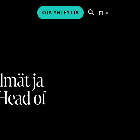
OTA YHTEYTTÄ
FI
lmät ja
Head of