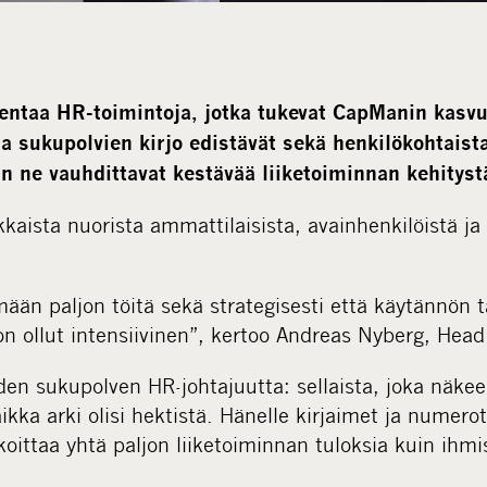
ntaa HR-toimintoja, jotka tukevat CapManin kasvut
ja sukupolvien kirjo edistävät sekä henkilökohtaist
n ne vauhdittavat kestävää liiketoiminnan kehityst
kkaista nuorista ammattilaisista, avainhenkilöistä ja 
ään paljon töitä sekä strategisesti että käytännön
n ollut intensiivinen”, kertoo Andreas Nyberg, Head
en sukupolven HR-johtajuutta: sellaista, joka näke
kka arki olisi hektistä. Hänelle kirjaimet ja numerot
koittaa yhtä paljon liiketoiminnan tuloksia kuin ihmi