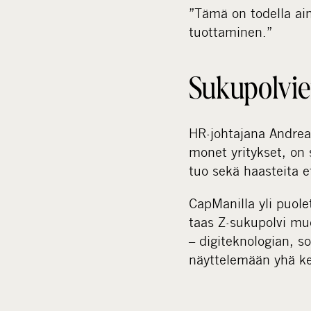
”Tämä on todella ai
tuottaminen.”
Sukupolvien
HR-johtajana Andrea
monet yritykset, on
tuo sekä haasteita e
CapManilla yli puole
taas Z-sukupolvi mu
– digiteknologian, s
näyttelemään yhä ke