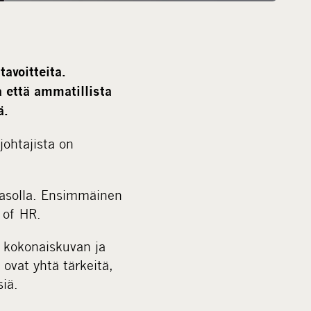
avoitteita.
a että ammatillista
ä.
johtajista on
 tasolla. Ensimmäinen
 of HR.
e kokonaiskuvan ja
 ovat yhtä tärkeitä,
siä.