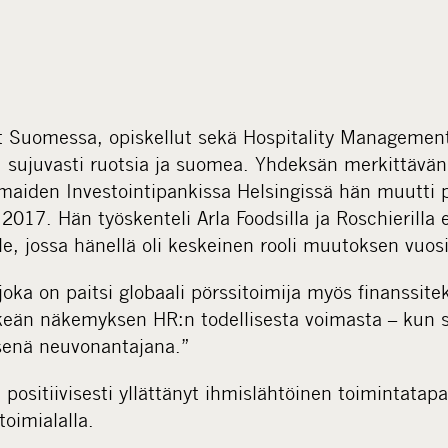
 Suomessa, opiskellut sekä Hospitality Managementia
u sujuvasti ruotsia ja suomea. Yhdeksän merkittävän
smaiden Investointipankissa Helsingissä hän muutti 
017. Hän työskenteli Arla Foodsilla ja Roschierilla
lle, jossa hänellä oli keskeinen rooli muutoksen vu
joka on paitsi globaali pörssitoimija myös finanssitek
lkeän näkemyksen HR:n todellisesta voimasta – kun s
isenä neuvonantajana.”
ositiivisesti yllättänyt ihmislähtöinen toimintatapa 
oimialalla.