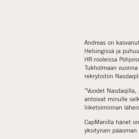
Andreas on kasvanut
Helsingissä ja puhu
HR-rooleissa Pohjoi
Tukholmaan vuonna 2
rekrytoitiin Nasdaqi
”Vuodet Nasdaqilla, 
antoivat minulle se
liiketoiminnan lähe
CapManilla hänet on p
yksityisen pääoman t