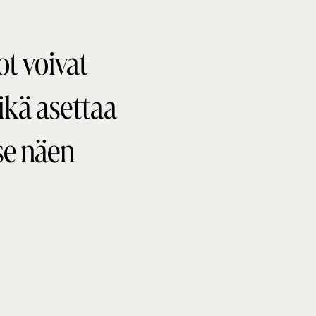
t voivat
ikä asettaa
tse näen