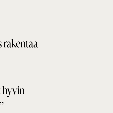
s rakentaa
t hyvin
”