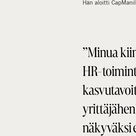
Hän aloitti CapMani
”Minua kiin
HR-toimint
kasvutavoit
yrittäjähen
näkyväksi 