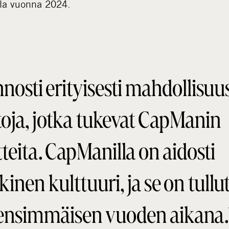
lla vuonna 2024.
nosti erityisesti mahdollisuu
oja, jotka tukevat CapManin
teita. CapManilla on aidosti
kinen kulttuuri, ja se on tullu
ensimmäisen vuoden aikana.