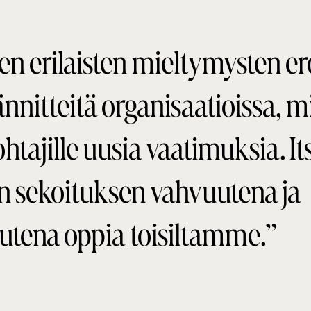
n erilaisten mieltymysten ero
ännitteitä organisaatioissa, m
johtajille uusia vaatimuksia. I
n sekoituksen vahvuutena ja
utena oppia toisiltamme.”