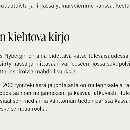
nutlaatuista ja linjassa ydinarvojemme kanssa: kest
 kiehtova kirjo
s Nybergin on aina pidettävä katse tulevaisuudess
 siirtymässä jännittävään vaiheeseen, jossa sukupo
ttä inspiroivia mahdollisuuksia.
t 200 työntekijästä ja johtajasta on millenniaaleja 
odostaa noin neljänneksen ja kasvaa jatkuvasti. Tul
osiaalisen median ja välittömän tiedon parissa kasva
skeisempää roolia.