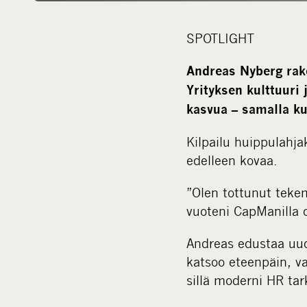
SPOTLIGHT
Andreas Nyberg rake
Yrityksen kulttuuri 
kasvua – samalla ku
Kilpailu huippulahja
edelleen kovaa.
”Olen tottunut tekem
vuoteni CapManilla o
Andreas edustaa uud
katsoo eteenpäin, vai
sillä moderni HR tar