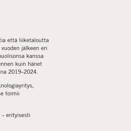
 että liiketaloutta
 vuoden jälkeen eri
puolisonsa kanssa
 ennen kuin hänet
osina 2019–2024.
nologiayritys,
e toimii
– erityisesti