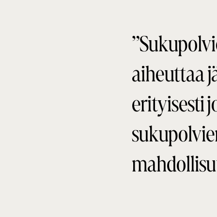
”Sukupolvie
aiheuttaa j
erityisesti 
sukupolvie
mahdollisu