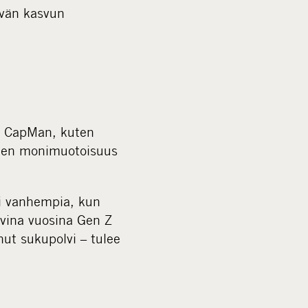
ävän kasvun
a. CapMan, kuten
lvien monimuotoisuus
tai vanhempia, kun
evina vuosina Gen Z
nut sukupolvi – tulee