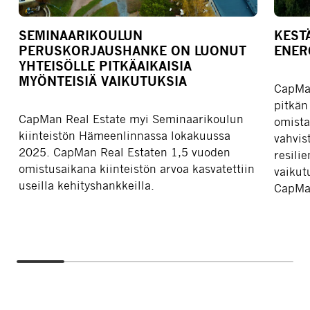
SEMINAARIKOULUN
KEST
PERUSKORJAUSHANKE ON LUONUT
ENER
YHTEISÖLLE PITKÄAIKAISIA
MYÖNTEISIÄ VAIKUTUKSIA
CapMan
pitkän
CapMan Real Estate myi Seminaarikoulun
omista
kiinteistön Hämeenlinnassa lokakuussa
vahvis
2025. CapMan Real Estaten 1,5 vuoden
resili
omistusaikana kiinteistön arvoa kasvatettiin
vaikut
useilla kehityshankkeilla.
CapMan