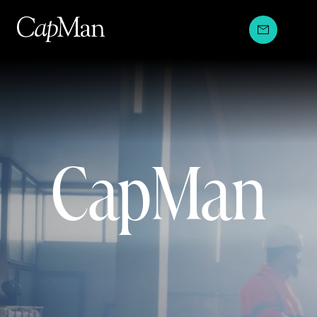
Hyppää
sisältöön
CapMan