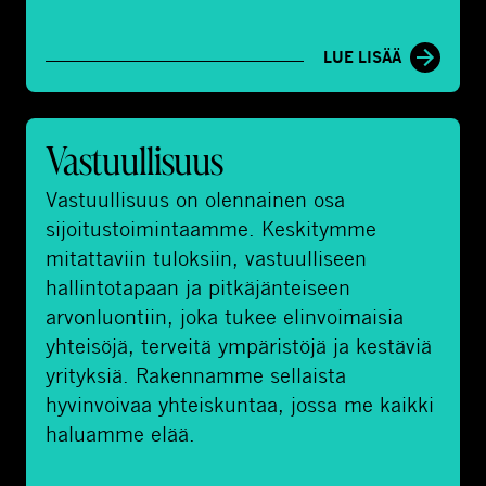
i
n
LUE LISÄÄ
e
n
&
V
Vastuullisuus
v
a
a
s
Vastuullisuus on olennainen osa
r
t
sijoitustoimintaamme. Keskitymme
a
u
mitattaviin tuloksiin, vastuulliseen
i
u
hallintotapaan ja pitkäjänteiseen
n
l
arvonluontiin, joka tukee elinvoimaisia
h
l
yhteisöjä, terveitä ympäristöjä ja kestäviä
o
i
yrityksiä. Rakennamme sellaista
i
s
hyvinvoivaa yhteiskuntaa, jossa me kaikki
t
u
haluamme elää.
o
u
s