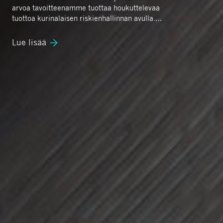
arvoa tavoitteenamme tuottaa houkuttelevaa
tuottoa kurinalaisen riskienhallinnan avulla.
Ajamme konkreettista muutosta
sijoituskohteissamme paikallisen
Lue lisää
asiantuntemuksemme avulla.