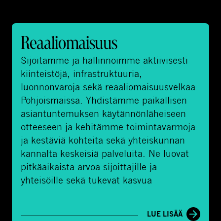
R
Reaaliomaisuus
e
a
Sijoitamme ja hallinnoimme aktiivisesti
a
kiinteistöjä, infrastruktuuria,
l
luonnonvaroja sekä reaaliomaisuusvelkaa
i
Pohjoismaissa. Yhdistämme paikallisen
o
asiantuntemuksen käytännönläheiseen
m
otteeseen ja kehitämme toimintavarmoja
a
ja kestäviä kohteita sekä yhteiskunnan
i
kannalta keskeisiä palveluita. Ne luovat
s
pitkäaikaista arvoa sijoittajille ja
u
yhteisöille sekä tukevat kasvua
u
s
LUE LISÄÄ