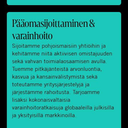
P
Pääomasijoittaminen &
ä
ä
varainhoito
o
Sijoitamme pohjoismaisiin yhtiöihin ja
m
kehitämme niitä aktiivisen omistajuuden
a
sekä vahvan toimialaosaamisen avulla.
s
Tuemme pitkäjänteistä arvonluontia,
i
kasvua ja kansainvälistymistä sekä
j
toteutamme yritysjärjestelyjä ja
o
järjestämme rahoitusta. Tarjoamme
i
lisäksi kokonaisvaltaisia
t
varainhoitoratkaisuja globaaleilla julkisilla
t
ja yksityisillä markkinoilla.
a
m