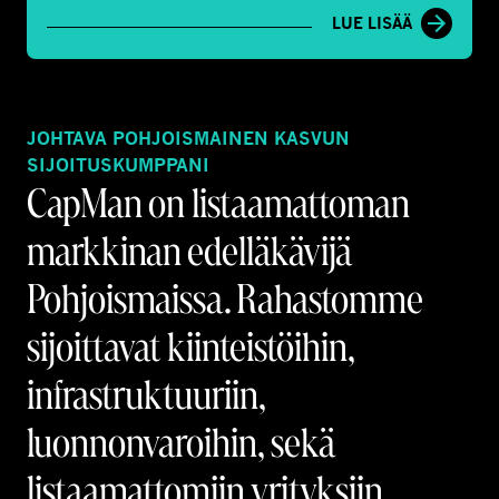
LUE LISÄÄ
JOHTAVA POHJOISMAINEN KASVUN
SIJOITUSKUMPPANI
CapMan on listaamattoman
markkinan edelläkävijä
Pohjoismaissa. Rahastomme
sijoittavat kiinteistöihin,
infrastruktuuriin,
luonnonvaroihin, sekä
listaamattomiin yrityksiin.