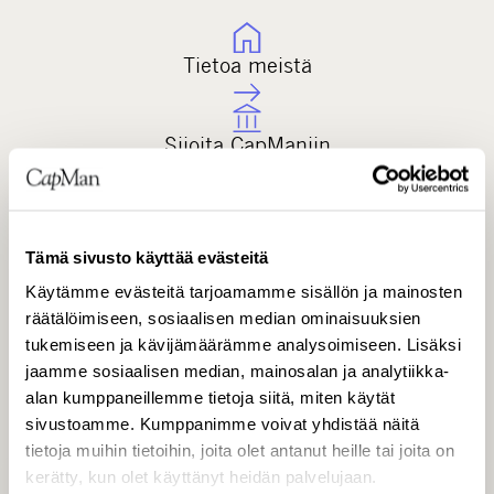
Tietoa meistä
Sijoita CapManiin
Raportit & tapahtumat
Tämä sivusto käyttää evästeitä
Käytämme evästeitä tarjoamamme sisällön ja mainosten
Hallinnointi
räätälöimiseen, sosiaalisen median ominaisuuksien
tukemiseen ja kävijämäärämme analysoimiseen. Lisäksi
IR-kalenteri
jaamme sosiaalisen median, mainosalan ja analytiikka-
alan kumppaneillemme tietoja siitä, miten käytät
sivustoamme. Kumppanimme voivat yhdistää näitä
tietoja muihin tietoihin, joita olet antanut heille tai joita on
kerätty, kun olet käyttänyt heidän palvelujaan.