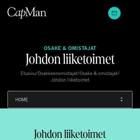
Hyppää
sisältöön
OSAKE & OMISTAJAT
Johdon liiketoimet
Etusivu
/
Osakkeenomistajat
/
Osake & omistajat
/
Johdon liiketoimet
HOME
Johdon liiketoimet