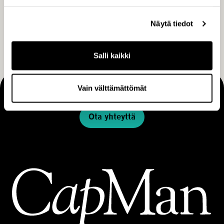
Tilaa CapManin uutiset, pörssitiedotteet ja muut
Näytä tiedot
ajankohtaiset sisällöt
TILAA
Salli kaikki
Vain välttämättömät
MAKING THINGS HAPPEN
Ota yhteyttä