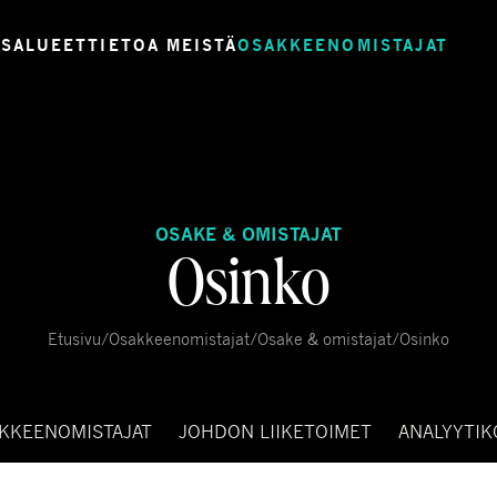
USALUEET
TIETOA MEISTÄ
OSAKKEENOMISTAJAT
OSAKE & OMISTAJAT
Osinko
Etusivu
/
Osakkeenomistajat
/
Osake & omistajat
/
Osinko
KKEENOMISTAJAT
JOHDON LIIKETOIMET
ANALYYTIK