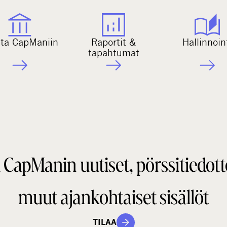
ita CapManiin
Raportit &
Hallinnoin
tapahtumat
 CapManin uutiset, pörssitiedott
muut ajankohtaiset sisällöt
TILAA