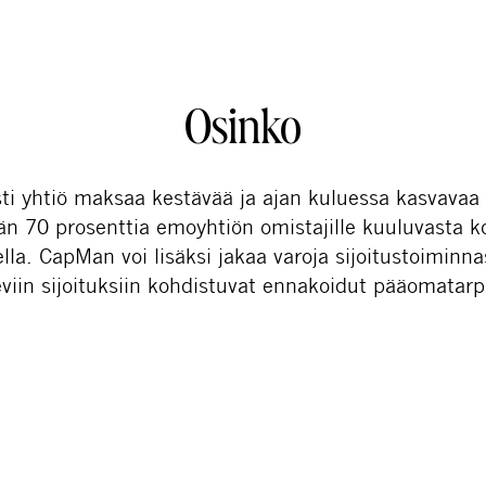
Osinko
i yhtiö maksaa kestävää ja ajan kuluessa kasvavaa 
än 70 prosenttia emoyhtiön omistajille kuuluvasta k
la. CapMan voi lisäksi jakaa varoja sijoitustoiminn
eviin sijoituksiin kohdistuvat ennakoidut pääomatarp