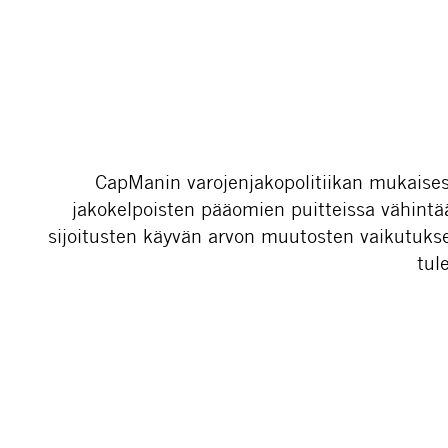
CapManin varojenjakopolitiikan mukaisest
jakokelpoisten pääomien puitteissa vähintä
sijoitusten käyvän arvon muutosten vaikutuksel
tul