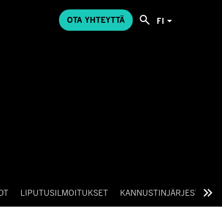
OTA YHTEYTTÄ
FI
OT
LIPUTUSILMOITUKSET
KANNUSTINJÄRJESTELMÄ