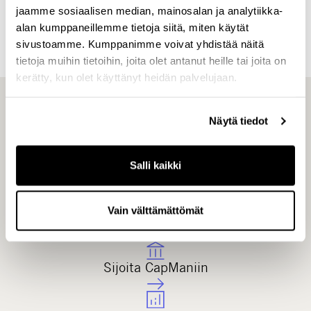
jaamme sosiaalisen median, mainosalan ja analytiikka-
alan kumppaneillemme tietoja siitä, miten käytät
sivustoamme. Kumppanimme voivat yhdistää näitä
tietoja muihin tietoihin, joita olet antanut heille tai joita on
kerätty, kun olet käyttänyt heidän palvelujaan.
Katso myös
Näytä tiedot
Salli kaikki
Vain välttämättömät
Tietoa meistä
Sijoita CapManiin