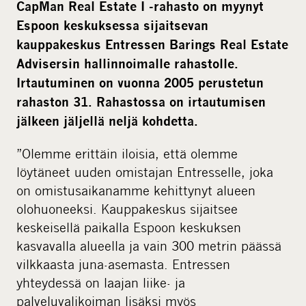
CapMan Real Estate I -rahasto on myynyt
Espoon keskuksessa sijaitsevan
kauppakeskus Entressen Barings Real Estate
Advisersin hallinnoimalle rahastolle.
Irtautuminen on vuonna 2005 perustetun
rahaston 31. Rahastossa on irtautumisen
jälkeen jäljellä neljä kohdetta.
”Olemme erittäin iloisia, että olemme
löytäneet uuden omistajan Entresselle, joka
on omistusaikanamme kehittynyt alueen
olohuoneeksi. Kauppakeskus sijaitsee
keskeisellä paikalla Espoon keskuksen
kasvavalla alueella ja vain 300 metrin päässä
vilkkaasta juna-asemasta. Entressen
yhteydessä on laajan liike- ja
palveluvalikoiman lisäksi myös