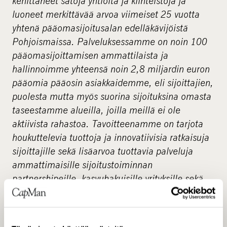
kehittäneet satoja yhtiöitä ja kiinteistöjä ja
luoneet merkittävää arvoa viimeiset 25 vuotta
yhtenä pääomasijoitusalan edelläkävijöistä
Pohjoismaissa. Palveluksessamme on noin 100
pääomasijoittamisen ammattilaista ja
hallinnoimme yhteensä noin 2,8 miljardin euron
pääomia pääosin asiakkaidemme, eli sijoittajien,
puolesta mutta myös suorina sijoituksina omasta
taseestamme alueilla, joilla meillä ei ole
aktiivista rahastoa. Tavoitteenamme on tarjota
houkuttelevia tuottoja ja innovatiivisia ratkaisuja
sijoittajille sekä lisäarvoa tuottavia palveluja
ammattimaisille sijoitustoiminnan
partnershipeille, kasvuhakuisille yrityksille sekä
kiinteistöjen vuokralaisille. Sijoitusstrategiamme
kattavat yritysostot (Buyout), kasvusijoittamisen
(Growth Equity), kiinteistösijoittamisen (Real