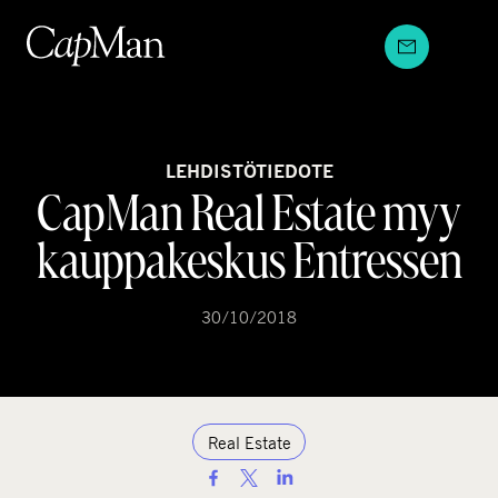
Hyppää
sisältöön
LEHDISTÖTIEDOTE
CapMan Real Estate myy
kauppakeskus Entressen
30/10/2018
Real Estate
S