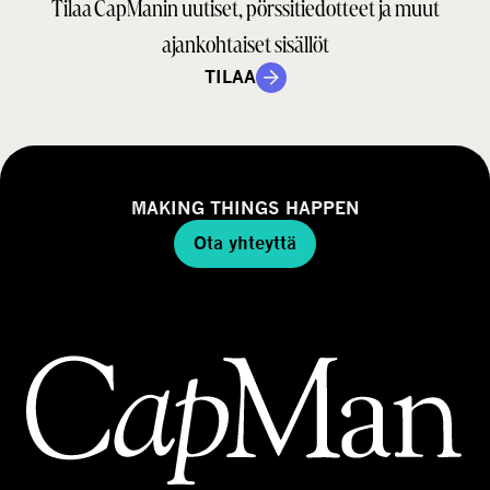
Tilaa CapManin uutiset, pörssitiedotteet ja muut
ajankohtaiset sisällöt
TILAA
MAKING THINGS HAPPEN
Ota yhteyttä