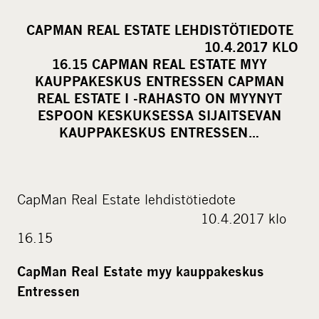
h
a
CAPMAN REAL ESTATE LEHDISTÖTIEDOTE
r
10.4.2017 KLO
e
16.15 CAPMAN REAL ESTATE MYY
o
KAUPPAKESKUS ENTRESSEN CAPMAN
REAL ESTATE I -RAHASTO ON MYYNYT
n
ESPOON KESKUKSESSA SIJAITSEVAN
s
KAUPPAKESKUS ENTRESSEN…
o
c
i
a
CapMan Real Estate lehdistötiedote
l
10.4.2017 klo
m
16.15
e
CapMan Real Estate myy kauppakeskus
d
Entressen
i
a