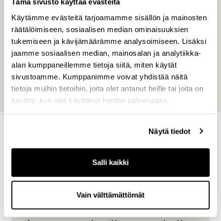
Tämä sivusto käyttää evästeitä
Estate), sijoitukset Venäjälle (Russia),
Käytämme evästeitä tarjoamamme sisällön ja mainosten
velkasijoitukset (Credit), infrastruktuurin (Infra) ja
räätälöimiseen, sosiaalisen median ominaisuuksien
taktiset sijoitukset (Tactical Opportunities).
tukemiseen ja kävijämäärämme analysoimiseen. Lisäksi
Palveluliiketoimintaamme kuuluvat muun
jaamme sosiaalisen median, mainosalan ja analytiikka-
muassa varainhankinnan, hankinta- ja
alan kumppaneillemme tietoja siitä, miten käytät
ostotoiminnan sekä rahastojen hallinnoinnin
sivustoamme. Kumppanimme voivat yhdistää näitä
palvelut.
tietoja muihin tietoihin, joita olet antanut heille tai joita on
kerätty, kun olet käyttänyt heidän palvelujaan.
Näytä tiedot
Real Estate
Salli kaikki
LUE LISÄÄ
CapMan Real Estate on erikoistunut
pohjoismaisiin kiinteistösijoituksiin.
Vain välttämättömät
Tunnistamme mahdollisuuksia ja