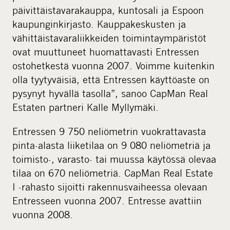
päivittäistavarakauppa, kuntosali ja Espoon
kaupunginkirjasto. Kauppakeskusten ja
vähittäistavaraliikkeiden toimintaympäristöt
ovat muuttuneet huomattavasti Entressen
ostohetkestä vuonna 2007. Voimme kuitenkin
olla tyytyväisiä, että Entressen käyttöaste on
pysynyt hyvällä tasolla”, sanoo CapMan Real
Estaten partneri Kalle Myllymäki.
Entressen 9 750 neliömetrin vuokrattavasta
pinta-alasta liiketilaa on 9 080 neliömetriä ja
toimisto-, varasto- tai muussa käytössä olevaa
tilaa on 670 neliömetriä. CapMan Real Estate
I -rahasto sijoitti rakennusvaiheessa olevaan
Entresseen vuonna 2007. Entresse avattiin
vuonna 2008.