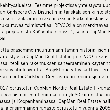
kehitysalueista. Teemme projektissa yhteistyötä u
an Carlsberg City Districtin ja tanskalaisen kiintei
a kehittääksemme rakennukseen korkealuokkaista j
 mukautuvaa toimistotilaa. REVCO:lla on merkittävää
sta projekteista Kööpenhaminassa”, sanoo CapMan R
Gill.
 että pääsemme muuntamaan tämän historiallisen 
yhteistyössä CapMan Real Estaten ja REVCO:n kanss
issa, teollisen rakennuksen saneeraaminen käytännöll
ksi vaatii luovuutta. Projektin ideat vaikuttavat erit
, kommentoi Carlsberg City Districtin toimitusjohtaj
2017 perustetun CapMan Nordic Real Estate II -rah
pohjoismaiseen tiimiin kuuluu yli 30 kiinteistöala
massa ja Kööpenhaminassa. CapMan Real Estate hall
oja ja ensimmäinen rahasto perustettiin vuonna 2005