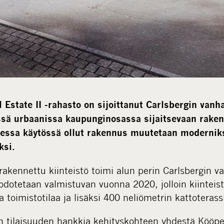
Estate II -rahasto on sijoittanut Carlsbergin van
ssä urbaanissa kaupunginosassa sijaitsevaan rake
sessa käytössä ollut rakennus muutetaan modernik
ksi.
rakennettu kiinteistö toimi alun perin Carlsbergin 
odotetaan valmistuvan vuonna 2020, jolloin kiinteis
 toimistotilaa ja lisäksi 400 neliömetrin kattoterass
n tilaisuuden hankkia kehityskohteen yhdestä Köö