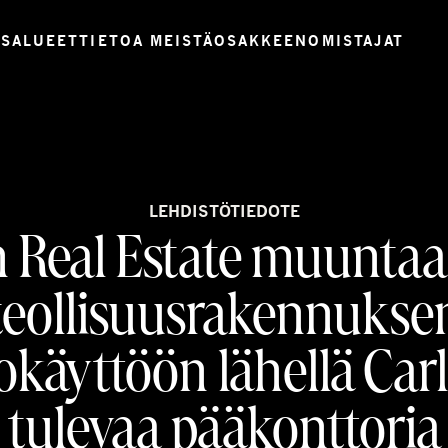
USALUEET
TIETOA MEISTÄ
OSAKKEENOMISTAJAT
LEHDISTÖTIEDOTE
Real Estate muunta
teollisuusrakennukse
okäyttöön lähellä Car
tulevaa pääkonttoria