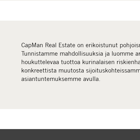
CapMan Real Estate on erikoistunut pohjoisma
Tunnistamme mahdollisuuksia ja luomme ar
houkuttelevaa tuottoa kurinalaisen riskienh
konkreettista muutosta sijoituskohteissamm
asiantuntemuksemme avulla.