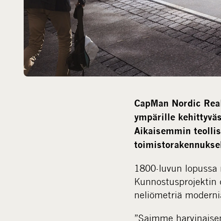
CapMan Nordic Real 
ympärille kehittyvä
Aikaisemmin teolli
toimistorakennukse
1800-luvun lopussa 
Kunnostusprojektin 
neliömetriä modernia
”Saimme harvinaise