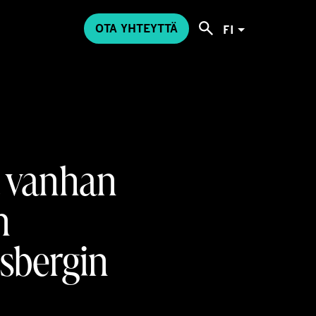
OTA YHTEYTTÄ
FI
a vanhan
n
lsbergin