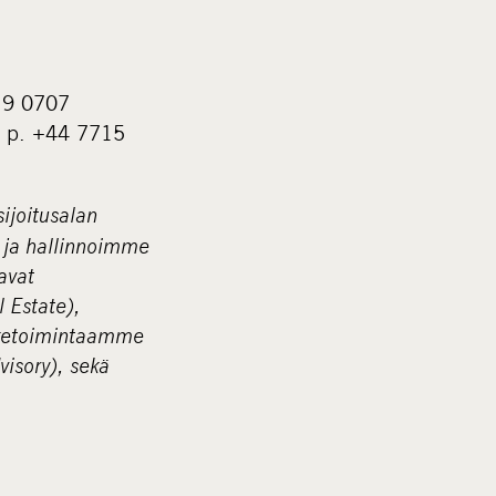
19 0707
, p. +44 7715
ijoitusalan
 ja hallinnoimme
avat
l Estate),
liiketoimintaamme
isory), sekä