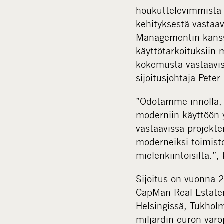
houkuttelevimmista 
kehityksestä vastaav
Managementin kanss
käyttötarkoituksiin
kokemusta vastaavi
sijoitusjohtaja Peter 
”Odotamme innolla,
moderniin käyttöön 
vastaavissa projekte
moderneiksi toimistoi
mielenkiintoisilta.”
Sijoitus on vuonna 
CapMan Real Estaten 
Helsingissä, Tukhol
miljardin euron var