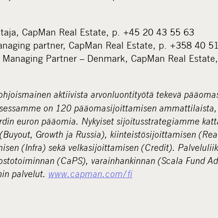
johtaja, CapMan Real Estate, p. +45 20 43 55 63
anaging partner, CapMan Real Estate, p. +358 40 5
, Managing Partner – Denmark, CapMan Real Estate
hjoismainen aktiivista arvonluontityötä tekevä pääomas
uksessamme on 120 pääomasijoittamisen ammattilaista,
rdin euron pääomia. Nykyiset sijoitusstrategiamme katt
Buyout, Growth ja Russia), kiinteistösijoittamisen (Rea
amisen (Infra) sekä velkasijoittamisen (Credit). Palvelu
 ostotoiminnan (CaPS), varainhankinnan (Scala Fund Adv
nin palvelut.
www.capman.com/fi