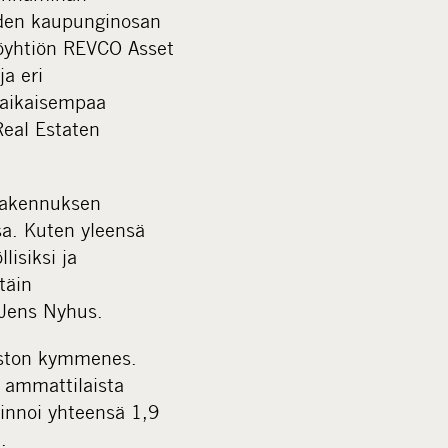
uden kaupunginosan
stöyhtiön REVCO Asset
a eri
 aikaisempaa
eal Estaten
rakennuksen
a. Kuten yleensä
isiksi ja
täin
a Jens Nyhus.
aston kymmenes.
n ammattilaista
innoi yhteensä 1,9
.