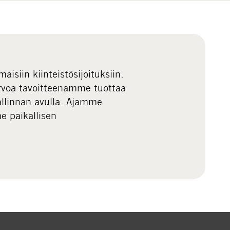
isiin kiinteistösijoituksiin.
voa tavoitteenamme tuottaa
allinnan avulla. Ajamme
e paikallisen