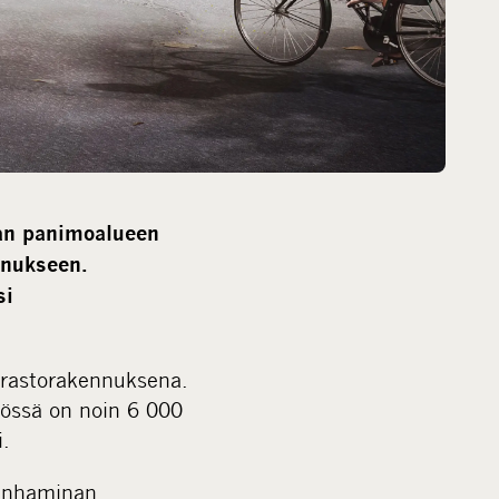
han panimoalueen
nnukseen.
si
varastorakennuksena.
tössä on noin 6 000
i.
penhaminan