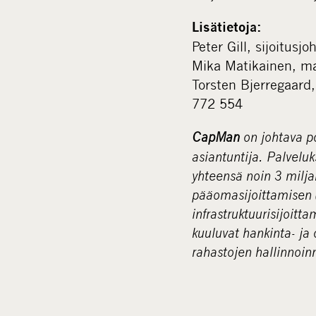
Lisätietoja:
Peter Gill, sijoitus
Mika Matikainen, m
Torsten Bjerregaard
772 554
CapMan
on johtava po
asiantuntija. Palvel
yhteensä noin 3 milja
pääomasijoittamisen (
infrastruktuurisijoitt
kuuluvat hankinta- ja
rahastojen hallinnoin