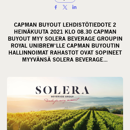
S
h
a
CAPMAN BUYOUT LEHDISTÖTIEDOTE 2
r
HEINÄKUUTA 2021 KLO 08.30 CAPMAN
e
BUYOUT MYY SOLERA BEVERAGE GROUPIN
o
ROYAL UNIBREW’LLE CAPMAN BUYOUTIN
HALLINNOIMAT RAHASTOT OVAT SOPINEET
n
MYYVÄNSÄ SOLERA BEVERAGE…
s
o
c
i
a
l
m
e
d