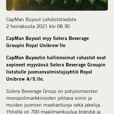
i
a
CapMan Buyout Lehdistötiedote
2 heinäkuuta 2021 klo 08.30
CapMan Buyout myy Solera Beverage
Groupin Royal Unibrew’lle
CapMan Buyoutin hallinnoimat rahastot ovat
sopineet myyvänsä Solera Beverage Groupin
listatulle juomanvalmistajayhtiö Royal
Unibrew A/S:lle.
Solera Beverage Group on pohjoismaisten
monopolimarkkinoiden johtava viinin ja
muiden juomien maahantuoja sekä jakelija.
Yhtiöllä on 700 maailmankuulua brändiä ja