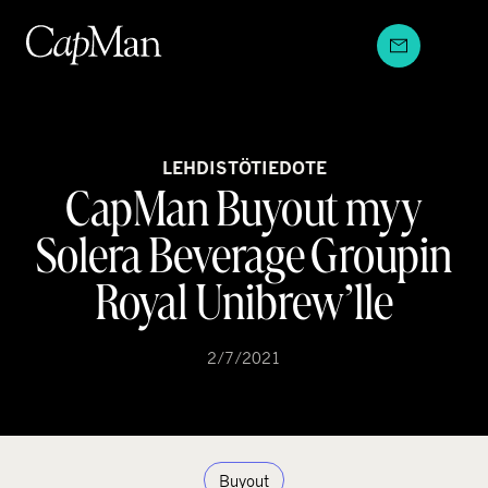
Hyppää
sisältöön
LEHDISTÖTIEDOTE
CapMan Buyout myy
Solera Beverage Groupin
Royal Unibrew’lle
2/7/2021
Buyout