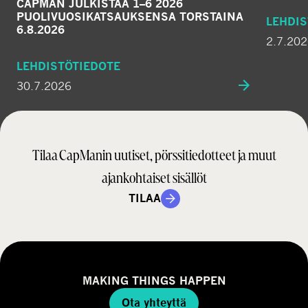
CAPMAN JULKISTAA 1–6 2026
PUOLIVUOSIKATSAUKSENSA TORSTAINA
LEHDIS
6.8.2026
2.7.20
LEHDISTÖTIEDOTE
30.7.2026
Tilaa CapManin uutiset, pörssitiedotteet ja muut
ajankohtaiset sisällöt
TILAA
MAKING THINGS HAPPEN
Ota yhteyttä