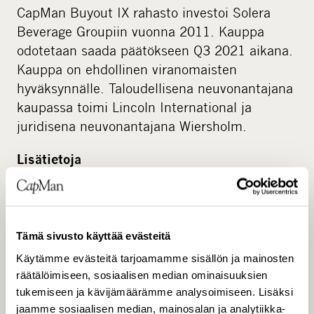
CapMan Buyout IX rahasto investoi Solera
Beverage Groupiin vuonna 2011. Kauppa
odotetaan saada päätökseen Q3 2021 aikana.
Kauppa on ehdollinen viranomaisten
hyväksynnälle. Taloudellisena neuvonantajana
kaupassa toimi Lincoln International ja
juridisena neuvonantajana Wiersholm.
Lisätietoja
Johan Pålsson, Co-Managing Partner, CapMan
Buyout, tel. +46 705 956 224
Tämä sivusto käyttää evästeitä
Lisätietoa CapManista
Käytämme evästeitä tarjoamamme sisällön ja mainosten
räätälöimiseen, sosiaalisen median ominaisuuksien
CapMan Buyout on osa CapMan-konsernia, joka
tukemiseen ja kävijämäärämme analysoimiseen. Lisäksi
on johtava pohjoismainen aktiivista
jaamme sosiaalisen median, mainosalan ja analytiikka-