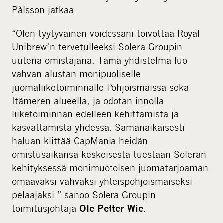
Pålsson jatkaa.
“Olen tyytyväinen voidessani toivottaa Royal
Unibrew’n tervetulleeksi Solera Groupin
uutena omistajana. Tämä yhdistelmä luo
vahvan alustan monipuoliselle
juomaliiketoiminnalle Pohjoismaissa sekä
Itämeren alueella, ja odotan innolla
liiketoiminnan edelleen kehittämistä ja
kasvattamista yhdessä. Samanaikaisesti
haluan kiittää CapMania heidän
omistusaikansa keskeisestä tuestaan Soleran
kehityksessä monimuotoisen juomatarjoaman
omaavaksi vahvaksi yhteispohjoismaiseksi
pelaajaksi.” sanoo Solera Groupin
toimitusjohtaja
.
Ole Petter Wie