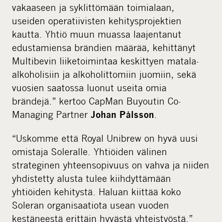
vakaaseen ja syklittömään toimialaan,
useiden operatiivisten kehitysprojektien
kautta. Yhtiö muun muassa laajentanut
edustamiensa brändien määrää, kehittänyt
Multibevin liiketoimintaa keskittyen matala-
alkoholisiin ja alkoholittomiin juomiin, sekä
vuosien saatossa luonut useita omia
brändejä.” kertoo CapMan Buyoutin Co-
Managing Partner
.
Johan Pålsson
“Uskomme että Royal Unibrew on hyvä uusi
omistaja Soleralle. Yhtiöiden välinen
strateginen yhteensopivuus on vahva ja niiden
yhdistetty alusta tulee kiihdyttämään
yhtiöiden kehitystä. Haluan kiittää koko
Soleran organisaatiota usean vuoden
kestäneestä erittäin hyvästä yhteistyöstä.”