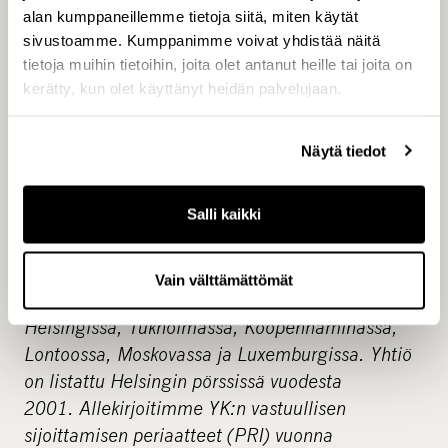
arvonluontityötä tekevä pääomasijoitusalan
alan kumppaneillemme tietoja siitä, miten käytät
asiantuntija, joka hallinnoi lähes neljän miljardin
sivustoamme. Kumppanimme voivat yhdistää näitä
euron pääomia. CapMan toimii laajasti
tietoja muihin tietoihin, joita olet antanut heille tai joita on
listaamattomalla markkinalla paikallisesti
kerätty, kun olet käyttänyt heidän palvelujaan.
erikoistuneiden tiimien kautta. Sijoitusalueet
kattavat kohdeyhtiösijoittamisen,
Näytä tiedot
kiinteistösijoittamisen ja
infrastruktuurisijoittamisen.
Salli kaikki
Palveluliiketoimintaan kuuluvat hankinta- ja
ostotoiminnan, varainhankinnan sekä analyysi-,
raportointi- ja varainhoidon palvelut. CapManin
Vain välttämättömät
palveluksessa on noin 150 ammattilaista
Helsingissä, Tukholmassa, Kööpenhaminassa,
Lontoossa, Moskovassa ja Luxemburgissa. Yhtiö
on listattu Helsingin pörssissä vuodesta
2001. Allekirjoitimme YK:n vastuullisen
sijoittamisen periaatteet (PRI) vuonna