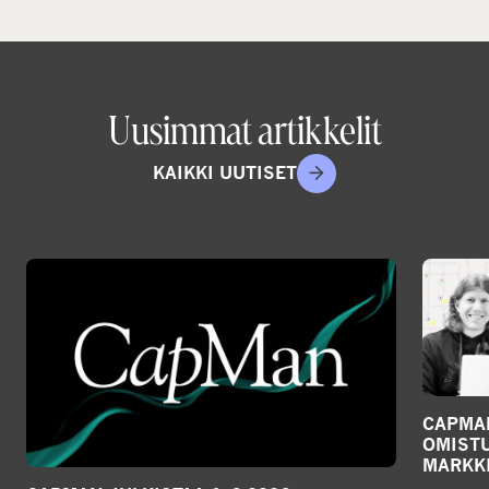
Uusimmat artikkelit
KAIKKI UUTISET
CAPMA
OMIST
MARKKI