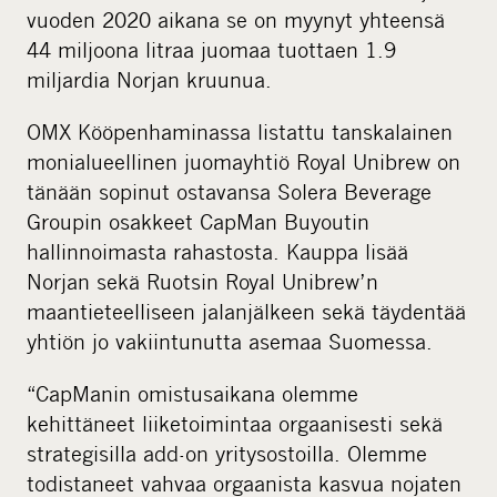
vuoden 2020 aikana se on myynyt yhteensä
44 miljoona litraa juomaa tuottaen 1.9
miljardia Norjan kruunua.
OMX Kööpenhaminassa listattu tanskalainen
monialueellinen juomayhtiö Royal Unibrew on
tänään sopinut ostavansa Solera Beverage
Groupin osakkeet CapMan Buyoutin
hallinnoimasta rahastosta. Kauppa lisää
Norjan sekä Ruotsin Royal Unibrew’n
maantieteelliseen jalanjälkeen sekä täydentää
yhtiön jo vakiintunutta asemaa Suomessa.
“CapManin omistusaikana olemme
kehittäneet liiketoimintaa orgaanisesti sekä
strategisilla add-on yritysostoilla. Olemme
todistaneet vahvaa orgaanista kasvua nojaten