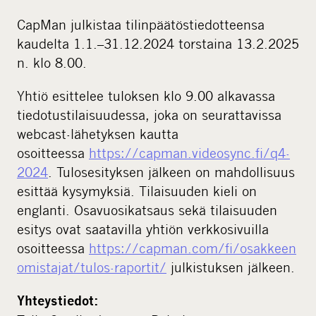
i
CapMan julkistaa tilinpäätöstiedotteensa
a
kaudelta 1.1.–31.12.2024 torstaina 13.2.2025
n. klo 8.00.
Yhtiö esittelee tuloksen klo 9.00 alkavassa
tiedotustilaisuudessa, joka on seurattavissa
webcast-lähetyksen kautta
osoitteessa
https://capman.videosync.fi/q4-
2024
. Tulosesityksen jälkeen on mahdollisuus
esittää kysymyksiä. Tilaisuuden kieli on
englanti. Osavuosikatsaus sekä tilaisuuden
esitys ovat saatavilla yhtiön verkkosivuilla
osoitteessa
https://capman.com/fi/osakkeen
omistajat/tulos-raportit/
julkistuksen jälkeen.
Yhteystiedot: