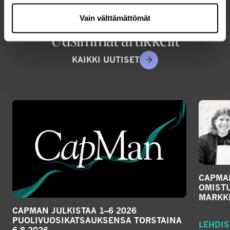
e
Vain välttämättömät
o
Uusimmat artikkelit
n
s
KAIKKI UUTISET
o
c
i
a
l
m
e
d
i
CAPMA
OMIST
a
MARKKI
CAPMAN JULKISTAA 1–6 2026
PUOLIVUOSIKATSAUKSENSA TORSTAINA
LEHDIS