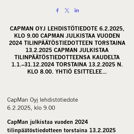
S
h
a
CAPMAN OYJ LEHDISTÖTIEDOTE 6.2.2025,
r
KLO 9.00 CAPMAN JULKISTAA VUODEN
e
2024 TILINPÄÄTÖSTIEDOTTEEN TORSTAINA
o
13.2.2025 CAPMAN JULKISTAA
TILINPÄÄTÖSTIEDOTTEENSA KAUDELTA
n
1.1.–31.12.2024 TORSTAINA 13.2.2025 N.
s
KLO 8.00. YHTIÖ ESITTELEE…
o
c
i
a
CapMan Oyj lehdistötiedote
l
6.2.2025, klo 9.00
m
CapMan julkistaa vuoden 2024
e
tilinpäätöstiedotteen torstaina 13.2.2025
d