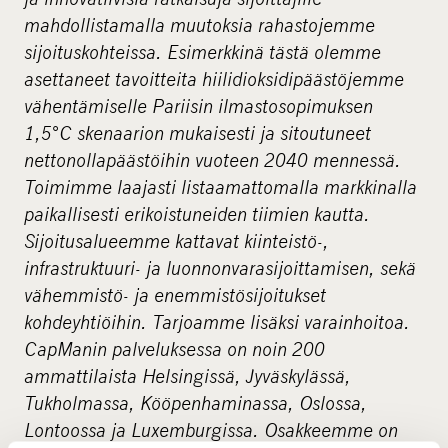
mahdollistamalla muutoksia rahastojemme
sijoituskohteissa. Esimerkkinä tästä olemme
asettaneet tavoitteita hiilidioksidipäästöjemme
vähentämiselle Pariisin ilmastosopimuksen
1,5°C skenaarion mukaisesti ja sitoutuneet
nettonollapäästöihin vuoteen 2040 mennessä.
Toimimme laajasti listaamattomalla markkinalla
paikallisesti erikoistuneiden tiimien kautta.
Sijoitusalueemme kattavat kiinteistö-,
infrastruktuuri- ja luonnonvarasijoittamisen, sekä
vähemmistö- ja enemmistösijoitukset
kohdeyhtiöihin. Tarjoamme lisäksi varainhoitoa.
CapManin palveluksessa on noin 200
ammattilaista Helsingissä, Jyväskylässä,
Tukholmassa, Kööpenhaminassa, Oslossa,
Lontoossa ja Luxemburgissa. Osakkeemme on