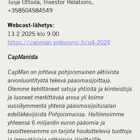
Tuija Ottoila, Investor Relations,
+358504584549
Webcast-lähetys:
13.2.2025 klo 9.00
https://capman.videosync.fi/q4-2024
CapManista
CapMan on johtava pohjoismainen aktiivista
arvonluontityötä tekevä pääomasijoittaja.
Olemme kehittäneet satoja yhtiöitä ja kiinteistöjä
ja luoneet merkittävää arvoa yli kolme
vuosikymmentä yhtenä pääomasijoitusalan
edelläkävijöistä Pohjoismaissa. Hallinnoimme
yhteensä 6 miljardin euron pääomia ja
tavoitteenamme on tarjota houkuttelevia tuottoja
ja innovatiivisia ratkaisuja sijoittajille