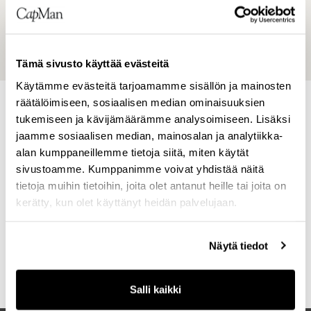
listattu Helsingin pörssissä vuodesta 2001
lähtien. Lisätietoja osoitteessa
www.capman.com/fi
Tämä sivusto käyttää evästeitä
Käytämme evästeitä tarjoamamme sisällön ja mainosten
räätälöimiseen, sosiaalisen median ominaisuuksien
tukemiseen ja kävijämäärämme analysoimiseen. Lisäksi
TUIJA OTTOILA
jaamme sosiaalisen median, mainosalan ja analytiikka-
Senior IR Manager
alan kumppaneillemme tietoja siitä, miten käytät
Investor Relations
sivustoamme. Kumppanimme voivat yhdistää näitä
Lisää henkilöstä Tuija
tietoja muihin tietoihin, joita olet antanut heille tai joita on
kerätty, kun olet käyttänyt heidän palvelujaan.
Ota yhteyttä Tuija
JAA
Näytä tiedot
S
h
a
Salli kaikki
r