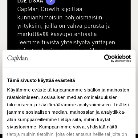
LUE LISÄÄ
CapMan Growth sijoittaa
kunnianhimoisiin pohjoismaisiin
yrityksiin, joilla on vahva perusta ja
merkittävää kasvupotentiaalia.
Teemme tiivistä yhteistyötä yrittäjien
ja johtoryhmien kanssa useilla eri
toimialoilla, kuten ohjelmisto‑ ja
teknologia‑alalla sekä skaalautuvissa
palveluliiketoiminnoissa.
Tämä sivusto käyttää evästeitä
Käytämme evästeitä tarjoamamme sisällön ja mainosten
räätälöimiseen, sosiaalisen median ominaisuuksien
tukemiseen ja kävijämäärämme analysoimiseen. Lisäksi
jaamme sosiaalisen median, mainosalan ja analytiikka-
alan kumppaneillemme tietoja siitä, miten käytät
sivustoamme. Kumppanimme voivat yhdistää näitä
tietoja muihin tietoihin, joita olet antanut heille tai joita on