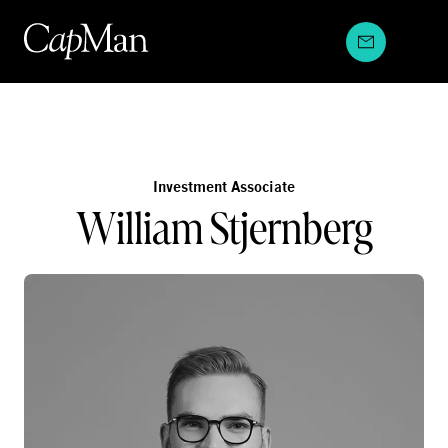
Hyppää
sisältöön
Investment Associate
William Stjernberg