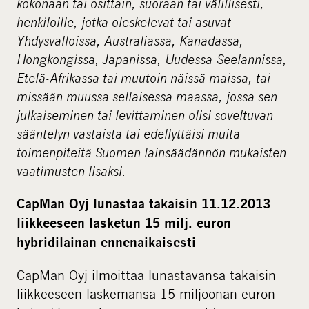
kokonaan tai osittain, suoraan tai välillisesti,
e
henkilöille, jotka oleskelevat tai asuvat
d
Yhdysvalloissa, Australiassa, Kanadassa,
i
Hongkongissa, Japanissa, Uudessa-Seelannissa,
a
Etelä-Afrikassa tai muutoin näissä maissa, tai
missään muussa sellaisessa maassa, jossa sen
julkaiseminen tai levittäminen olisi soveltuvan
sääntelyn vastaista tai edellyttäisi muita
toimenpiteitä Suomen lainsäädännön mukaisten
vaatimusten lisäksi.
CapMan Oyj lunastaa takaisin 11.12.2013
liikkeeseen lasketun 15 milj. euron
hybridilainan ennenaikaisesti
CapMan Oyj ilmoittaa lunastavansa takaisin
liikkeeseen laskemansa 15 miljoonan euron