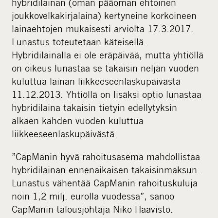
hybridilainan (oman pääoman ehtoinen
joukkovelkakirjalaina) kertyneine korkoineen
lainaehtojen mukaisesti arviolta 17.3.2017.
Lunastus toteutetaan käteisellä.
Hybridilainalla ei ole eräpäivää, mutta yhtiöllä
on oikeus lunastaa se takaisin neljän vuoden
kuluttua lainan liikkeeseenlaskupäivästä
11.12.2013. Yhtiöllä on lisäksi optio lunastaa
hybridilaina takaisin tietyin edellytyksin
alkaen kahden vuoden kuluttua
liikkeeseenlaskupäivästä.
”CapManin hyvä rahoitusasema mahdollistaa
hybridilainan ennenaikaisen takaisinmaksun.
Lunastus vähentää CapManin rahoituskuluja
noin 1,2 milj. eurolla vuodessa”, sanoo
CapManin talousjohtaja Niko Haavisto.