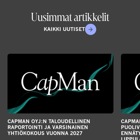
Uusimmat artikkelit
KAIKKI UUTISET
CAPMAN OYJ:N TALOUDELLINEN
CAPMAN
RAPORTOINTI JA VARSINAINEN
PUOLIV
YHTIÖKOKOUS VUONNA 2027
ENNÄTY
LIPPU