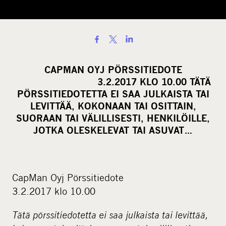
S
h
a
CAPMAN OYJ PÖRSSITIEDOTE
r
3.2.2017 KLO 10.00 TÄTÄ
e
PÖRSSITIEDOTETTA EI SAA JULKAISTA TAI
o
LEVITTÄÄ, KOKONAAN TAI OSITTAIN,
SUORAAN TAI VÄLILLISESTI, HENKILÖILLE,
n
JOTKA OLESKELEVAT TAI ASUVAT…
s
o
c
i
CapMan Oyj Pörssitiedote
a
3.2.2017 klo 10.00
l
Tätä pörssitiedotetta ei saa julkaista tai levittää,
m