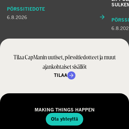
SULKE
PÖRSSITIEDOTE
6.8.2026
PÖRSSI
6.8.20
Tilaa CapManin uutiset, pörssitiedotteet ja muut
ajankohtaiset sisällöt
TILAA
MAKING THINGS HAPPEN
Ota yhteyttä