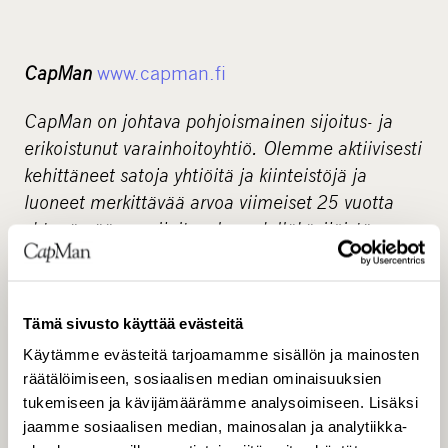
CapMan
www.capman.fi
CapMan on johtava pohjoismainen sijoitus- ja
erikoistunut varainhoitoyhtiö. Olemme aktiivisesti
kehittäneet satoja yhtiöitä ja kiinteistöjä ja
luoneet merkittävää arvoa viimeiset 25 vuotta
yhtenä pääomasijoitusalan edelläkävijöistä
Pohjoismaissa. Palveluksessamme on noin 100
pääomasijoittamisen ammattilaista ja
hallinnoimme yhteensä noin 2,7 miljardin euron
Tämä sivusto käyttää evästeitä
pääomia pääosin asiakkaidemme, eli sijoittajien,
Käytämme evästeitä tarjoamamme sisällön ja mainosten
puolesta mutta myös suorina sijoituksina omasta
räätälöimiseen, sosiaalisen median ominaisuuksien
taseestamme alueilla, joilla meillä ei ole
tukemiseen ja kävijämäärämme analysoimiseen. Lisäksi
aktiivista rahastoa. Tavoitteenamme on tarjota
jaamme sosiaalisen median, mainosalan ja analytiikka-
houkuttelevia tuottoja ja innovatiivisia ratkaisuja